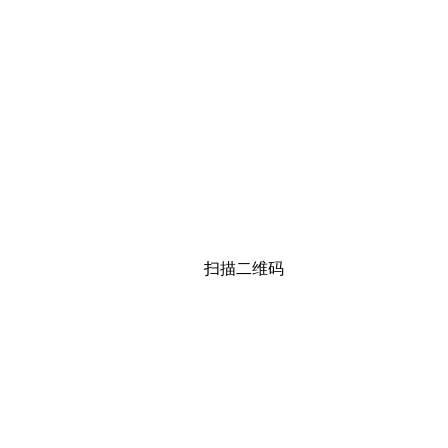
扫描二维码