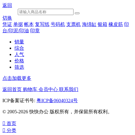
返回
切换
凭证
单据
帐本
复写纸
号码机
支票机
海绵缸
银箱
橡皮筋
印
台/印泥/印油
印章
销量
综合
人气
价格
筛选
点击加载更多
返回首页
购物车
会员中心
联系我们
ICP备案证书号:
粤ICP备06040324号
© 2005-2026 快快办公 版权所有，并保留所有权利。

首页

分类