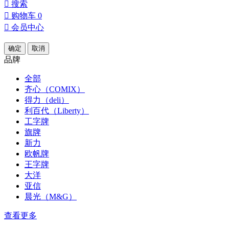

搜索

购物车
0

会员中心
确定
取消
品牌
全部
齐心（COMIX）
得力（deli）
利百代（Liberty）
工字牌
旗牌
新力
欧帆牌
王字牌
大洋
亚信
晨光（M&G）
查看更多