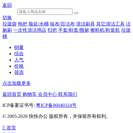
返回
切换
垃圾袋
拖把
脸盆/水桶
抹布/百洁布
清洁刷具
其它清洁工具
洁
厕刷
一次性清洁用品
扫把
手套/鞋套/围裙
擦鞋机/鞋套机
垃圾
桶
销量
综合
人气
价格
筛选
点击加载更多
返回首页
购物车
会员中心
联系我们
ICP备案证书号:
粤ICP备06040324号
© 2005-2026 快快办公 版权所有，并保留所有权利。

首页