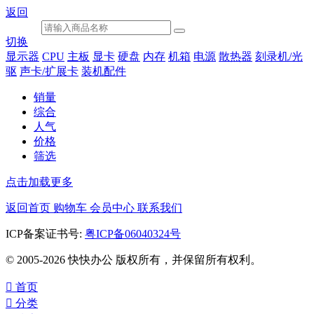
返回
切换
显示器
CPU
主板
显卡
硬盘
内存
机箱
电源
散热器
刻录机/光
驱
声卡/扩展卡
装机配件
销量
综合
人气
价格
筛选
点击加载更多
返回首页
购物车
会员中心
联系我们
ICP备案证书号:
粤ICP备06040324号
© 2005-2026 快快办公 版权所有，并保留所有权利。

首页

分类