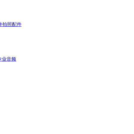
件
拍照配件
专业音频