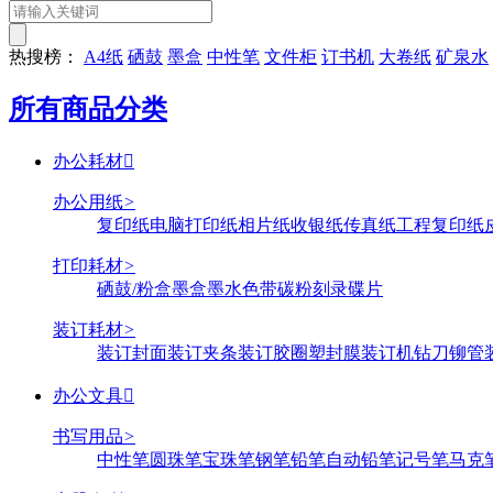
热搜榜：
A4纸
硒鼓
墨盒
中性笔
文件柜
订书机
大卷纸
矿泉水
所有商品分类
办公耗材

办公用纸
>
复印纸
电脑打印纸
相片纸
收银纸
传真纸
工程复印纸
打印耗材
>
硒鼓/粉盒
墨盒
墨水
色带
碳粉
刻录碟片
装订耗材
>
装订封面
装订夹条
装订胶圈
塑封膜
装订机钻刀
铆管
办公文具

书写用品
>
中性笔
圆珠笔
宝珠笔
钢笔
铅笔
自动铅笔
记号笔
马克