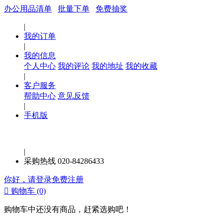
办公用品清单
批量下单
免费抽奖
|
我的订单
|
我的信息
个人中心
我的评论
我的地址
我的收藏
|
客户服务
帮助中心
意见反馈
|
手机版
|
采购热线 020-84286433
你好，请登录
免费注册

购物车
(0)
购物车中还没有商品，赶紧选购吧！