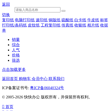
返回
切换
复印纸
电脑打印纸
速印纸
铜版纸
硫酸纸
白卡纸
牛皮纸
标签
打印纸/条码纸
皮纹纸
工程复印纸
传真纸
收银纸
相片纸
收据
单
销量
综合
人气
价格
筛选
点击加载更多
返回首页
购物车
会员中心
联系我们
ICP备案证书号:
粤ICP备06040324号
© 2005-2026 快快办公 版权所有，并保留所有权利。

首页