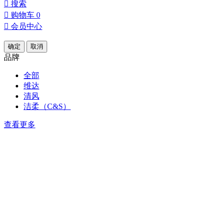

搜索

购物车
0

会员中心
确定
取消
品牌
全部
维达
清风
洁柔（C&S）
查看更多