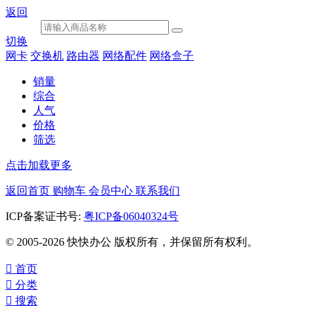
返回
切换
网卡
交换机
路由器
网络配件
网络盒子
销量
综合
人气
价格
筛选
点击加载更多
返回首页
购物车
会员中心
联系我们
ICP备案证书号:
粤ICP备06040324号
© 2005-2026 快快办公 版权所有，并保留所有权利。

首页

分类

搜索