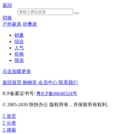
返回
切换
户外家具
折叠床
销量
综合
人气
价格
筛选
点击加载更多
返回首页
购物车
会员中心
联系我们
ICP备案证书号:
粤ICP备06040324号
© 2005-2026 快快办公 版权所有，并保留所有权利。

首页

分类

搜索