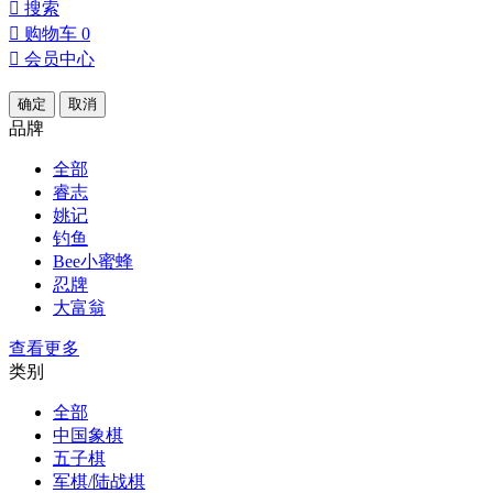

搜索

购物车
0

会员中心
确定
取消
品牌
全部
睿志
姚记
钓鱼
Bee小蜜蜂
忍牌
大富翁
查看更多
类别
全部
中国象棋
五子棋
军棋/陆战棋