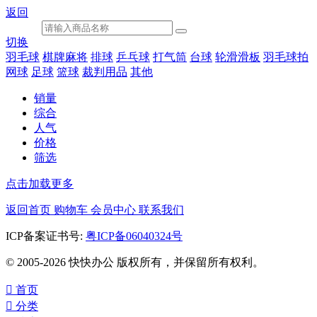
返回
切换
羽毛球
棋牌麻将
排球
乒乓球
打气筒
台球
轮滑滑板
羽毛球拍
网球
足球
篮球
裁判用品
其他
销量
综合
人气
价格
筛选
点击加载更多
返回首页
购物车
会员中心
联系我们
ICP备案证书号:
粤ICP备06040324号
© 2005-2026 快快办公 版权所有，并保留所有权利。

首页

分类