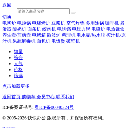
返回
切换
电陶炉
电炖锅
电烧烤炉
豆浆机
空气炸锅
多用途锅
咖啡机
煮
蛋器
酸奶机
面条机
绞肉机
电饼铛
电压力锅
电磁炉
电热饭盒
养生壶/煎药壶
电烤箱
微波炉
料理机
电水壶/热水瓶
榨汁机/原
汁机
果蔬解毒机
面包机
电饭煲
破壁机
销量
综合
人气
价格
筛选
点击加载更多
返回首页
购物车
会员中心
联系我们
ICP备案证书号:
粤ICP备06040324号
© 2005-2026 快快办公 版权所有，并保留所有权利。