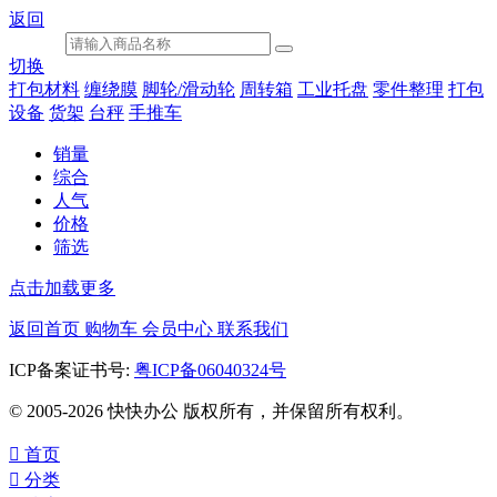
返回
切换
打包材料
缠绕膜
脚轮/滑动轮
周转箱
工业托盘
零件整理
打包
设备
货架
台秤
手推车
销量
综合
人气
价格
筛选
点击加载更多
返回首页
购物车
会员中心
联系我们
ICP备案证书号:
粤ICP备06040324号
© 2005-2026 快快办公 版权所有，并保留所有权利。

首页

分类