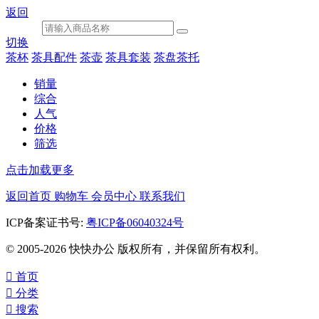
返回
切换
茶杯
茶具配件
茶壶
茶具套装
茶盘茶托
销量
综合
人气
价格
筛选
点击加载更多
返回首页
购物车
会员中心
联系我们
ICP备案证书号:
粤ICP备06040324号
© 2005-2026 快快办公 版权所有，并保留所有权利。

首页

分类

搜索