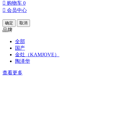

购物车
0

会员中心
确定
取消
品牌
全部
国产
金灶（KAMJOVE）
陶泽华
查看更多