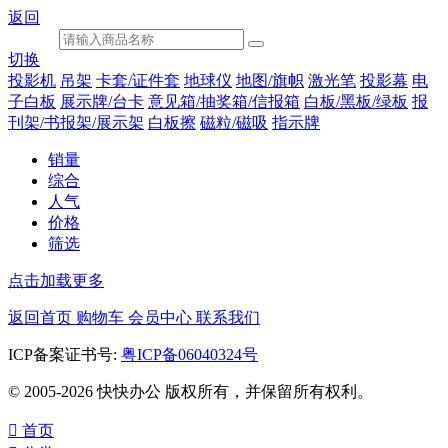
返回
切换
投影机
吊架
卡套/证件套
地球仪
地图/旗帜
激光笔
投影幕
电
子白板
展示牌/台卡
意见箱/抽奖箱/信报箱
白板/黑板/绿板
报
刊架/书报架/展示架
白板擦
磁粒/磁吸
指示牌
销量
综合
人气
价格
筛选
点击加载更多
返回首页
购物车
会员中心
联系我们
ICP备案证书号:
粤ICP备06040324号
© 2005-2026 快快办公 版权所有，并保留所有权利。

首页