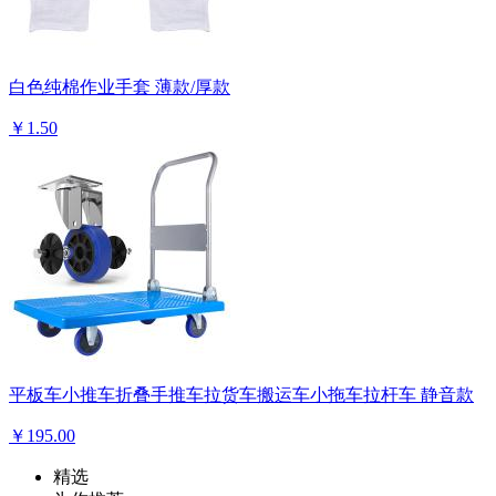
白色纯棉作业手套 薄款/厚款
￥1.50
平板车小推车折叠手推车拉货车搬运车小拖车拉杆车 静音款
￥195.00
精选