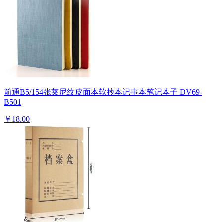
前通B5/154张莱尼纹皮面本软抄本记事本笔记本子 DV69-
B501
￥18.00