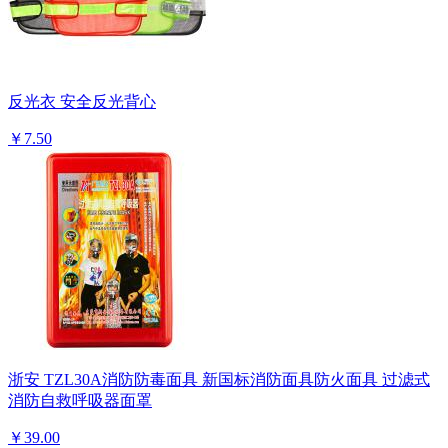
反光衣 安全反光背心
￥7.50
浙安 TZL30A消防防毒面具 新国标消防面具防火面具 过滤式
消防自救呼吸器面罩
￥39.00