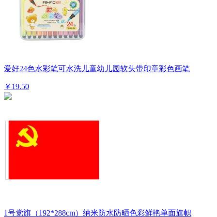
爱好24色水彩笔可水洗儿童幼儿园软头带印章彩色画笔
￥19.50
1号党旗（192*288cm）纳米防水防晒色彩鲜艳单面旗帜