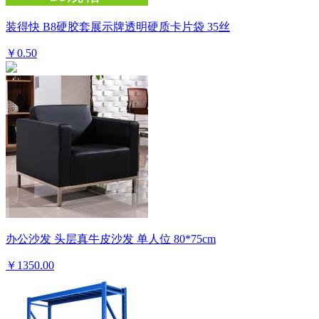
装得快 B8硬胶套展示牌透明硬质卡片袋 35丝
￥0.50
办公沙发 头层真牛皮沙发 单人位 80*75cm
￥1350.00