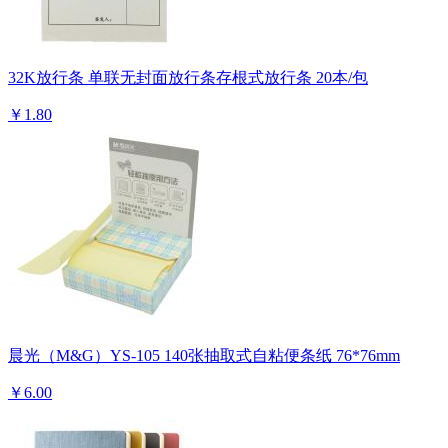
32K放行条 单联无封面放行条存根式放行条 20本/包
￥1.80
晨光（M&G）YS-105 140张抽取式自粘便条纸 76*76mm
￥6.00