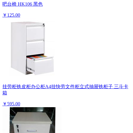
吧台椅 HK106 黑色
￥125.00
挂劳柜铁皮柜办公柜A4挂快劳文件柜立式抽屉铁柜子 三斗卡
箱
￥595.00