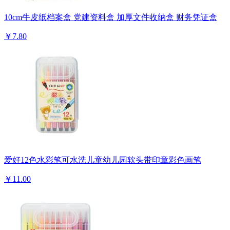
10cm牛皮纸档案盒 党建资料盒 加厚文件收纳盒 财务凭证盒
￥7.80
爱好12色水彩笔可水洗儿童幼儿园软头带印章彩色画笔
￥11.00