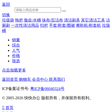
返回
切换
垃圾袋
拖把
脸盆/水桶
抹布/百洁布
清洁刷具
其它清洁工具
洁
厕刷
一次性清洁用品
扫把
手套/鞋套/围裙
擦鞋机/鞋套机
垃圾
桶
销量
综合
人气
价格
筛选
点击加载更多
返回首页
购物车
会员中心
联系我们
ICP备案证书号:
粤ICP备06040324号
© 2005-2026 快快办公 版权所有，并保留所有权利。

首页