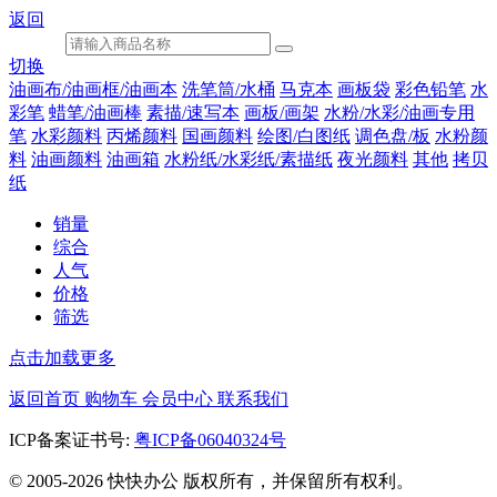
返回
切换
油画布/油画框/油画本
洗笔筒/水桶
马克本
画板袋
彩色铅笔
水
彩笔
蜡笔/油画棒
素描/速写本
画板/画架
水粉/水彩/油画专用
笔
水彩颜料
丙烯颜料
国画颜料
绘图/白图纸
调色盘/板
水粉颜
料
油画颜料
油画箱
水粉纸/水彩纸/素描纸
夜光颜料
其他
拷贝
纸
销量
综合
人气
价格
筛选
点击加载更多
返回首页
购物车
会员中心
联系我们
ICP备案证书号:
粤ICP备06040324号
© 2005-2026 快快办公 版权所有，并保留所有权利。