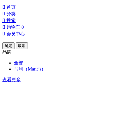

首页

分类

搜索

购物车
0

会员中心
确定
取消
品牌
全部
马利（Marie's）
查看更多