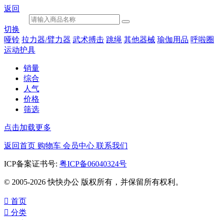
返回
切换
哑铃
拉力器/臂力器
武术搏击
跳绳
其他器械
瑜伽用品
呼啦圈
运动护具
销量
综合
人气
价格
筛选
点击加载更多
返回首页
购物车
会员中心
联系我们
ICP备案证书号:
粤ICP备06040324号
© 2005-2026 快快办公 版权所有，并保留所有权利。

首页

分类