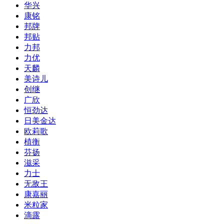
华兴
康铭
邦牌
邦贴
力邦
力优
天麟
美诗儿
创继
广欣
恒劲达
日美金达
欧莉歌
植衡
芬扬
滋采
力士
无敌王
康嘉丽
米粒家
滴露