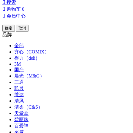

搜索

购物车
0

会员中心
确定
取消
品牌
全部
齐心（COMIX）
得力（deli）
3M
国产
晨光（M&G）
三通
凯晨
维达
清风
洁柔（C&S）
天堂伞
碧丽珠
百爱神
采威