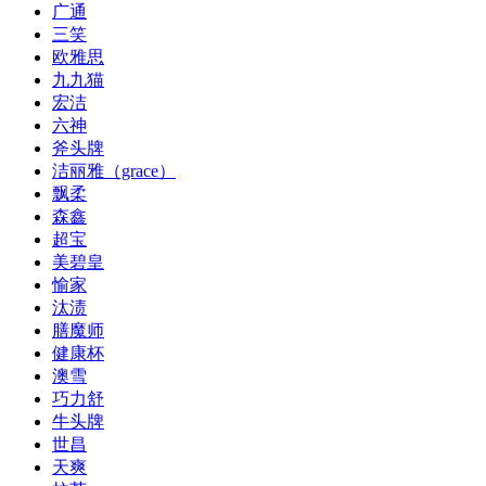
广通
三笑
欧雅思
九九猫
宏洁
六神
斧头牌
洁丽雅（grace）
飘柔
森鑫
超宝
美碧皇
愉家
汰渍
膳魔师
健康杯
澳雪
巧力舒
牛头牌
世昌
天爽