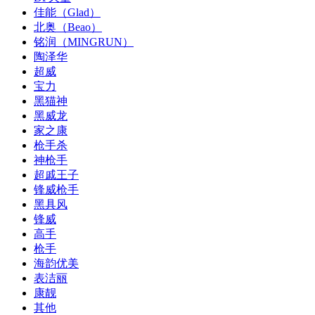
佳能（Glad）
北奥（Beao）
铭润（MINGRUN）
陶泽华
超威
宝力
黑猫神
黑威龙
家之康
枪手杀
神枪手
超戚王子
锋威枪手
黑具风
锋威
高手
枪手
海韵优美
表洁丽
康靓
其他