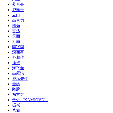
蓝月亮
威露士
立白
高富力
榄菊
雷达
天丽
万丽
李字牌
潔而亮
舒肤佳
潘婷
海飞丝
高露洁
威猛先生
金纺
雕牌
东方红
金灶（KAMJOVE）
振兴
八旗