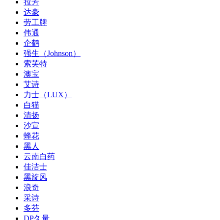
拉芳
达豪
劳工牌
伟通
企鹤
强生（Johnson）
索芙特
澳宝
艾诗
力士（LUX）
白猫
清扬
沙宣
蜂花
黑人
云南白药
佳洁士
黑旋风
浪奇
采诗
多芬
DP久量