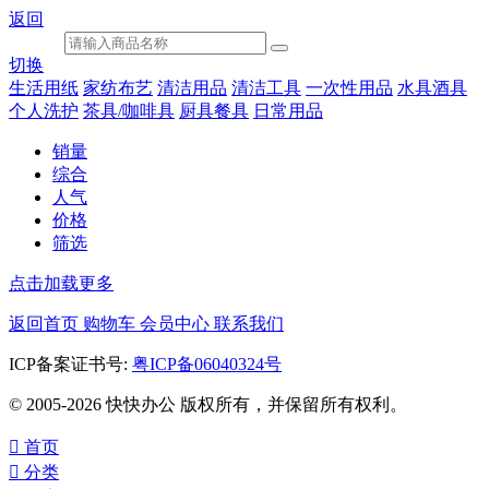
返回
切换
生活用纸
家纺布艺
清洁用品
清洁工具
一次性用品
水具酒具
个人洗护
茶具/咖啡具
厨具餐具
日常用品
销量
综合
人气
价格
筛选
点击加载更多
返回首页
购物车
会员中心
联系我们
ICP备案证书号:
粤ICP备06040324号
© 2005-2026 快快办公 版权所有，并保留所有权利。

首页

分类