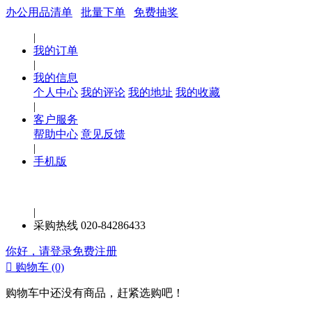
办公用品清单
批量下单
免费抽奖
|
我的订单
|
我的信息
个人中心
我的评论
我的地址
我的收藏
|
客户服务
帮助中心
意见反馈
|
手机版
|
采购热线 020-84286433
你好，请登录
免费注册

购物车
(0)
购物车中还没有商品，赶紧选购吧！