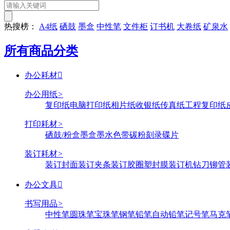
热搜榜：
A4纸
硒鼓
墨盒
中性笔
文件柜
订书机
大卷纸
矿泉水
所有商品分类
办公耗材

办公用纸
>
复印纸
电脑打印纸
相片纸
收银纸
传真纸
工程复印纸
打印耗材
>
硒鼓/粉盒
墨盒
墨水
色带
碳粉
刻录碟片
装订耗材
>
装订封面
装订夹条
装订胶圈
塑封膜
装订机钻刀
铆管
办公文具

书写用品
>
中性笔
圆珠笔
宝珠笔
钢笔
铅笔
自动铅笔
记号笔
马克