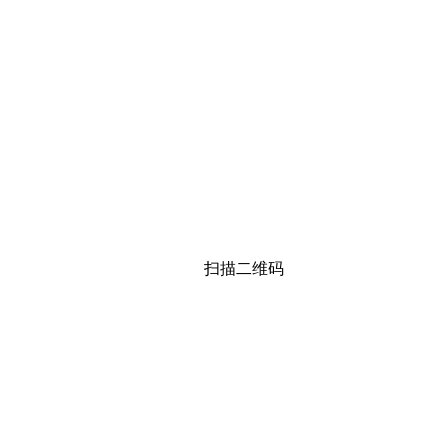
扫描二维码