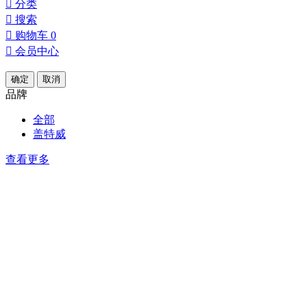

分类

搜索

购物车
0

会员中心
确定
取消
品牌
全部
盖特威
查看更多