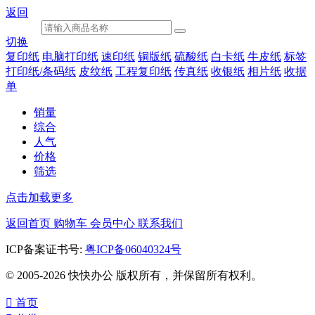
返回
切换
复印纸
电脑打印纸
速印纸
铜版纸
硫酸纸
白卡纸
牛皮纸
标签
打印纸/条码纸
皮纹纸
工程复印纸
传真纸
收银纸
相片纸
收据
单
销量
综合
人气
价格
筛选
点击加载更多
返回首页
购物车
会员中心
联系我们
ICP备案证书号:
粤ICP备06040324号
© 2005-2026 快快办公 版权所有，并保留所有权利。

首页