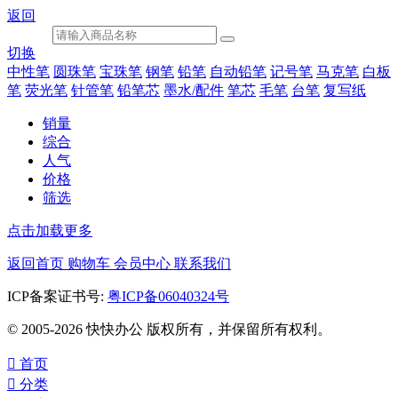
返回
切换
中性笔
圆珠笔
宝珠笔
钢笔
铅笔
自动铅笔
记号笔
马克笔
白板
笔
荧光笔
针管笔
铅笔芯
墨水/配件
笔芯
毛笔
台笔
复写纸
销量
综合
人气
价格
筛选
点击加载更多
返回首页
购物车
会员中心
联系我们
ICP备案证书号:
粤ICP备06040324号
© 2005-2026 快快办公 版权所有，并保留所有权利。

首页

分类