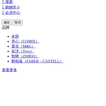

搜索

购物车
0

会员中心
确定
取消
品牌
全部
齐心（COMIX）
晨光（M&G）
东洋（Toyo）
智牌（ZHIPAI）
辉柏嘉（FABER－CASTELL）
查看更多