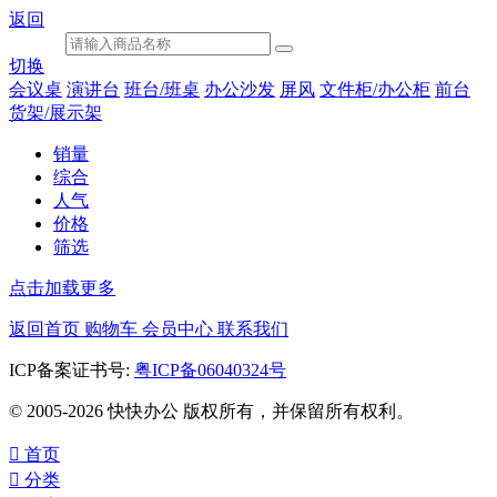
返回
切换
会议桌
演讲台
班台/班桌
办公沙发
屏风
文件柜/办公柜
前台
货架/展示架
销量
综合
人气
价格
筛选
点击加载更多
返回首页
购物车
会员中心
联系我们
ICP备案证书号:
粤ICP备06040324号
© 2005-2026 快快办公 版权所有，并保留所有权利。

首页

分类