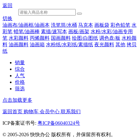
返回
切换
油画布/油画框/油画本
洗笔筒/水桶
马克本
画板袋
彩色铅笔
水
彩笔
蜡笔/油画棒
素描/速写本
画板/画架
水粉/水彩/油画专用
笔
水彩颜料
丙烯颜料
国画颜料
绘图/白图纸
调色盘/板
水粉颜
料
油画颜料
油画箱
水粉纸/水彩纸/素描纸
夜光颜料
其他
拷贝
纸
销量
综合
人气
价格
筛选
点击加载更多
返回首页
购物车
会员中心
联系我们
ICP备案证书号:
粤ICP备06040324号
© 2005-2026 快快办公 版权所有，并保留所有权利。