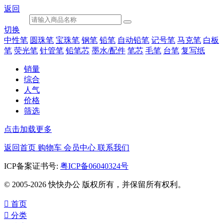
返回
切换
中性笔
圆珠笔
宝珠笔
钢笔
铅笔
自动铅笔
记号笔
马克笔
白板
笔
荧光笔
针管笔
铅笔芯
墨水/配件
笔芯
毛笔
台笔
复写纸
销量
综合
人气
价格
筛选
点击加载更多
返回首页
购物车
会员中心
联系我们
ICP备案证书号:
粤ICP备06040324号
© 2005-2026 快快办公 版权所有，并保留所有权利。

首页

分类