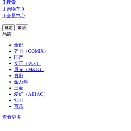

搜索

购物车
0

会员中心
确定
取消
品牌
全部
齐心（COMIX）
国产
文正（W.Z）
晨光（M&G）
真彩
金万年
三菱
爱好（AIHAO）
知心
百乐
查看更多