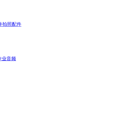
件
拍照配件
专业音频