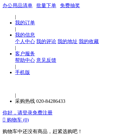
办公用品清单
批量下单
免费抽奖
|
我的订单
|
我的信息
个人中心
我的评论
我的地址
我的收藏
|
客户服务
帮助中心
意见反馈
|
手机版
|
采购热线 020-84286433
你好，请登录
免费注册

购物车
(0)
购物车中还没有商品，赶紧选购吧！