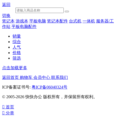
返回
切换
笔记本
游戏本
平板电脑
笔记本配件
台式机
一体机
服务器/工
作站
平板电脑配件
销量
综合
人气
价格
筛选
点击加载更多
返回首页
购物车
会员中心
联系我们
ICP备案证书号:
粤ICP备06040324号
© 2005-2026 快快办公 版权所有，并保留所有权利。

首页

分类