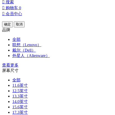

搜索

购物车
0

会员中心
确定
取消
品牌
全部
联想（Lenovo）
戴尔（Dell）
外星人（Alienware）
查看更多
屏幕尺寸
全部
11.6英寸
12.5英寸
13.3英寸
14.0英寸
15.6英寸
17.3英寸