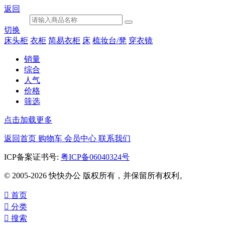
返回
切换
床头柜
衣柜
简易衣柜
床
梳妆台/凳
穿衣镜
销量
综合
人气
价格
筛选
点击加载更多
返回首页
购物车
会员中心
联系我们
ICP备案证书号:
粤ICP备06040324号
© 2005-2026 快快办公 版权所有，并保留所有权利。

首页

分类

搜索