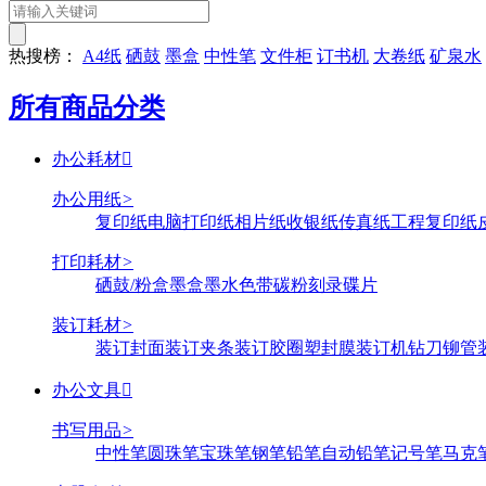
热搜榜：
A4纸
硒鼓
墨盒
中性笔
文件柜
订书机
大卷纸
矿泉水
所有商品分类
办公耗材

办公用纸
>
复印纸
电脑打印纸
相片纸
收银纸
传真纸
工程复印纸
打印耗材
>
硒鼓/粉盒
墨盒
墨水
色带
碳粉
刻录碟片
装订耗材
>
装订封面
装订夹条
装订胶圈
塑封膜
装订机钻刀
铆管
办公文具

书写用品
>
中性笔
圆珠笔
宝珠笔
钢笔
铅笔
自动铅笔
记号笔
马克