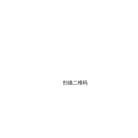
扫描二维码