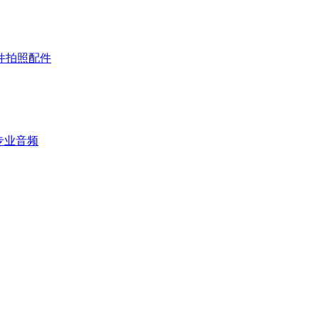
件
拍照配件
专业音频