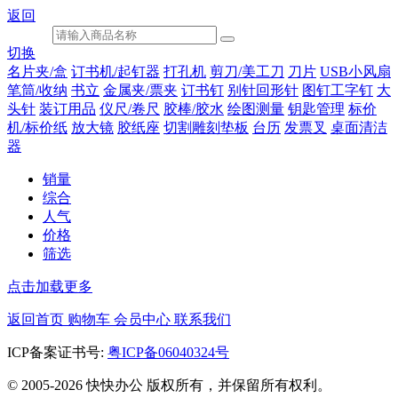
返回
切换
名片夹/盒
订书机/起钉器
打孔机
剪刀/美工刀
刀片
USB小风扇
笔筒/收纳
书立
金属夹/票夹
订书钉
别针回形针
图钉工字钉
大
头针
装订用品
仪尺/卷尺
胶棒/胶水
绘图测量
钥匙管理
标价
机/标价纸
放大镜
胶纸座
切割雕刻垫板
台历
发票叉
桌面清洁
器
销量
综合
人气
价格
筛选
点击加载更多
返回首页
购物车
会员中心
联系我们
ICP备案证书号:
粤ICP备06040324号
© 2005-2026 快快办公 版权所有，并保留所有权利。