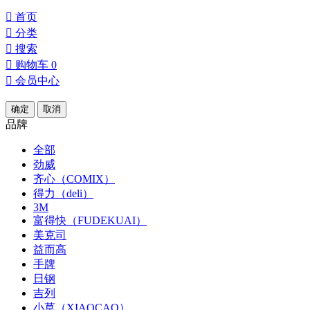

首页

分类

搜索

购物车
0

会员中心
确定
取消
品牌
全部
劲威
齐心（COMIX）
得力（deli）
3M
富得快（FUDEKUAI）
美克司
益而高
手牌
日钢
吉列
小草（XIAOCAO）