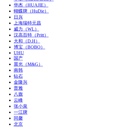
华杰（HUAJIE）
蝴蝶牌（HuDie）
日兴
上海瑞特元昌
威力（WL）
汉高百特（Pritt）
大和（D.H）
博宝（BOBO）
UHU
国产
晨光（M&G）
南韩
钻石
金隆兴
普雅
八旗
云峰
张小泉
一江牌
同馨
北京